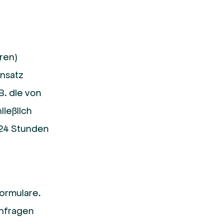
ren)
insatz
B. die von
ießlich
 24 Stunden
ormulare.
Anfragen