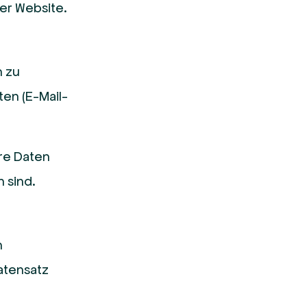
er Website.
n zu
en (E-Mail-
re Daten
 sind.
n
atensatz