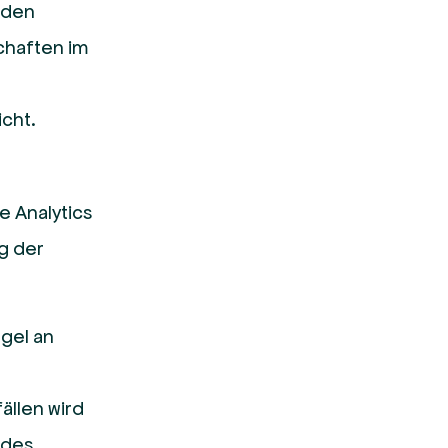
erden
chaften im
icht.
e Analytics
g der
gel an
ällen wird
 des