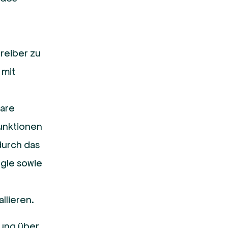
reiber zu
 mit
ware
Funktionen
durch das
ogle sowie
llieren.
mung über